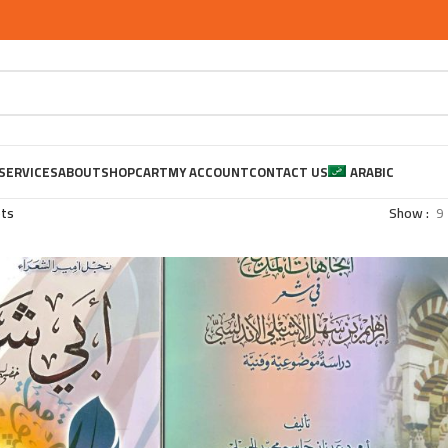
SERVICES
ABOUT
SHOP
CART
MY ACCOUNT
CONTACT US
ARABIC
ets
Show
9