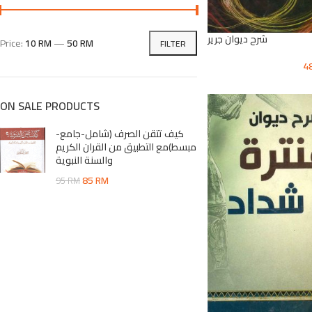
شرح ديوان جرير
Price:
10 RM
—
50 RM
FILTER
4
ON SALE PRODUCTS
كيف تتقن الصرف (شامل-جامع-
مبسط)مع التطبيق من القران الكريم
والسنة النبوية
85
RM
95
RM