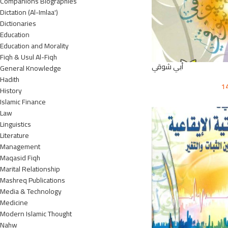
Companions Biographies
Dictation (Al-Imlaa')
Dictionaries
Education
Education and Morality
Fiqh & Usul Al-Fiqh
أبي شوقي
General Knowledge
Hadith
1
History
Islamic Finance
Law
Linguistics
Literature
Management
Maqasid Fiqh
Marital Relationship
Mashreq Publications
Media & Technology
Medicine
Modern Islamic Thought
Nahw