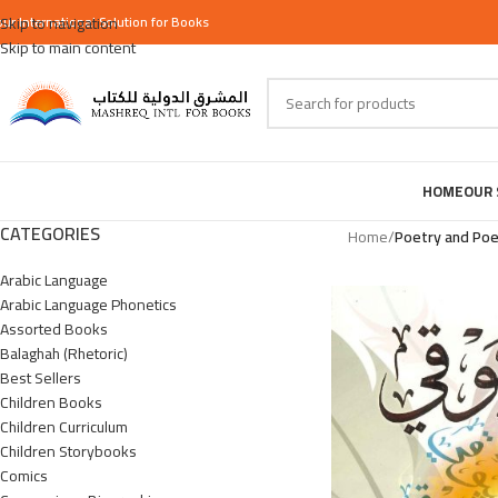
our
Skip to navigation
International
Solution for Books
Skip to main content
HOME
OUR 
CATEGORIES
Home
/
Poetry and Po
Arabic Language
Arabic Language Phonetics
Assorted Books
Balaghah (Rhetoric)
Best Sellers
Children Books
Children Curriculum
Children Storybooks
Comics