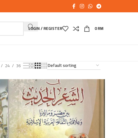
LOGIN / REGISTER
0
RM
24
36