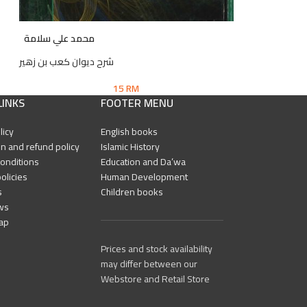
محمد علي سلامة
شرح ديوان كعب بن زهير
15
RM
LINKS
FOOTER MENU
licy
English books
n and refund policy
Islamic History
onditions
Education and Da’wa
olicies
Human Development
s
Children books
ws
ap
Prices and stock availability
may differ between our
Webstore and Retail Store