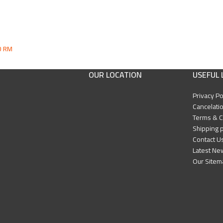
0
RM
OUR LOCATION
USEFUL 
Privacy Po
Cancelatio
Terms & C
Shipping p
Contact U
Latest Ne
Our Sitem