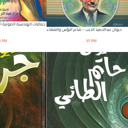
جماليات الهندسية الصوتية ا
ديوان عبدالحميد الديب – شاعر البؤس والشقاء
6
RM
35
RM