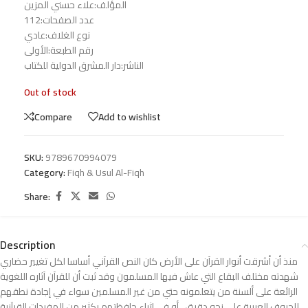
المؤلف:علاء حسني المزين
عدد الصفحات:112
نوع الغلاف:عادي
رقم الطبعة:الأولى
الناشر:دار المشرق الدولية للكتاب
Out of stock
Compare
Add to wishlist
SKU:
9789670994079
Category:
Fiqh & Usul Al-Fiqh
Share:
Description
منذ أن أشرقت أنوار القرآن على الأرض كان النص القرآني أساسا لكل تغيير حضاري
شهدته مختلف البقاع التي عاش فيها المسلمون وقد ثبت أن للقرآن آثاره اللغوية
الرائعة على ألسنة من يتعلمونه حتي من غير المسلمين سواء في إجادة نطقهم
للحروف العربية على نحو دقيق ، أو في إثراء حافظتهم بكثير من المفردات القرآنية