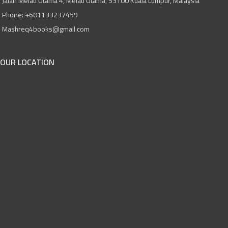
Jalan Melati Utama 4, Melati Utama, 53100 Kuala Lumpur, Malaysia
Phone: +601133237459
Mashreq4books@gmail.com
OUR LOCATION