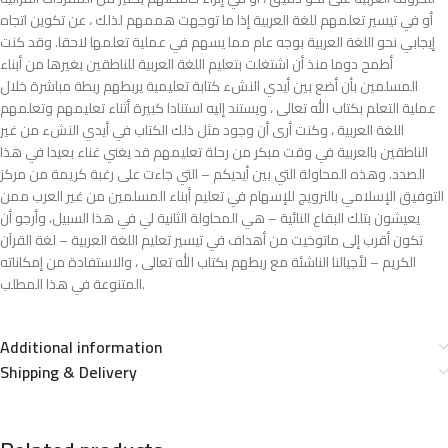
أو في تيسير تعلمهم للغة العربية إذا ما توجهت هممهم لذلك ، عن تكوين اتجاه
إيجابي نحو اللغة العربية بوجه عام مما يسهم في عملية تعلمها لاحقا. وقد كنت
أطمح دوما منذ أن اشتغلت بتعليم اللغة العربية للناطقين بغيرها من أبناء
المسلمين بأن أضع بين أيدي النشء كتابة تعليمية يربطهم ربطة مباشرة خلال
عملية التعلم بكتاب الله تعالى ، ويستند إليه استنادا كبيرة أثناء تعليمهم وتعلمهم
اللغة العربية ، وكنت أرى أن وجود مثل ذلك الكتاب في أيدي النشء من غير
الناطقين بالعربية في وقت مبكر من رحلة تعليمهم قد يغني غناء بعيدا في هذا
الصدد. وهذه المحاولة التي بين أيديكم – التي جاءت على رغبة كريمة من مركز
التوفيق الإسلامي بالنرويج للإسهام في تعليم أبناء المسلمين من غير العرب ممن
يعيشون بتلك البقاع النائية – هي المحاولة الثانية لي في هذا السبيل، وأرجو أن
تكون أقرب إلى ماتوخیت من أهداف في تيسير تعليم اللغة العربية – لغة القرآن
الكريم – لأجيالنا الناشئة مع ربطهم بكتاب الله تعالى ، والاستفادة من إمكاناته
المتنوعة في هذا المطلب.
Additional information
Shipping & Delivery