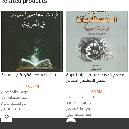
Related products
معاجم المصطلحيات في تراث العربية
تراث المعاجم الفقهية في العربية
مدخل الاستثمار المعاصر
160
RM
62
RM
المؤلف:خالد فهمي
المؤلف:خالد فهمي
عدد الصفحات:667
عدد الصفحات:336
نوع الغلاف:كرتون
نوع الغلاف:عادي
رقم الطبعة:الأولى
رقم الطبعة:الأولى
الناشر:دار المقاصد
الناشر:دار النشر للجامعات & دار الوفاء