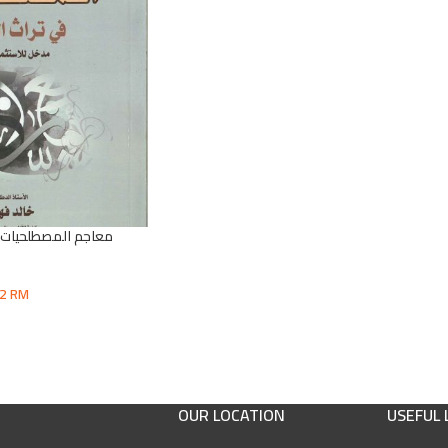
معاجم المصطلحيات ف
62
RM
الناشر:دار الن
OUR LOCATION
USEFUL 