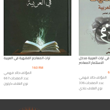
ي تراث العربية مدخل
تراث المعاجم الفقهية في العربية
الاستثمار المعاصر
160
RM
المؤلف:خالد فهمي
المؤلف:خالد فهمي
عدد الصفحات:667
عدد الصفحات:336
نوع الغلاف:كرتون
نوع الغلاف:عادي
رقم الطبعة:الأولى
رقم الطبعة:الأولى
الناشر:دار المقاصد
شر للجامعات & دار الوفاء