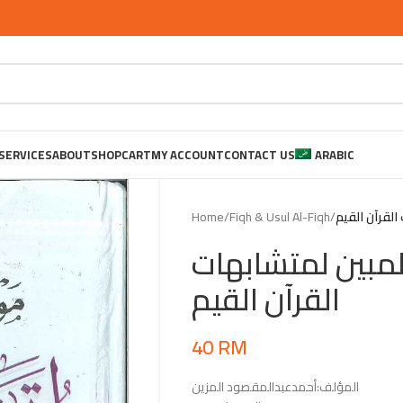
SERVICES
ABOUT
SHOP
CART
MY ACCOUNT
CONTACT US
ARABIC
Home
/
Fiqh & Usul Al-Fiqh
/
لقرآن القيم
مبين لمتشابهات
القرآن القيم
40
RM
المؤلف:أحمدعبدالمقصود المزين