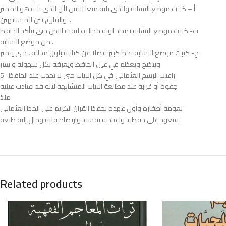
أ – كتبت موضع التشابه والذي يليه منعا للبس لأن الذي يليه هو المميز
والفارق بين المتشابهين ..
ب- كتبت موضع التشابه بمداد لونه مخالف لبقية النص حتى يتأكد الحافظ
من موضع التشابه .
ج- كتبت موضع التشابه بخط كبير فضلا عن كتابته بلون مخالف حتى يتميز
ويتضح ويعظم في عين الحافظ ويعرفه بكل سهوله و يسر
5- راعيت الرسم العثماني في كل الآيات حتى لا تحدث عند الحافظ
جفوة أو غرابة عند مطالعة الآيات المتشابهة لأنه قد اعتادت عينيه
منذ
نعومة أظفاره وأول عهده بحفظ القرآن الكريم على الخط العثماني
فتعود على حفظه، واعتادته نفسه، وارتضاه قلبه ومال إليه طبعه
Related products