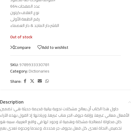
عدد الصفحات:664
نوع الغلاف:كرتون
رقم الطبعة:الأولى
الناشر:دار الماجد & دار العصماء
Out of stock
Compare
Add to wishlist
SKU:
9789933330781
Category:
Dictionaries
Share:
Description
حاول هذا الكتاب أن يعالج مشكلات نحوية بيانية قديمة حديثة هي: تضمين
الأفعال معاني غيرها، وإنابة حروف الجر مناب غيرها، وزيادتها؛ إذ القول بهذه الآراء
كان محاولة لمعالجة مشكلة وهمية لا وجود لها في واقع العربية، سببه هو
تخصيص النحاة تعدي كل فعل بحروف جر محددة، وعندما وجدوه تعدى بغير