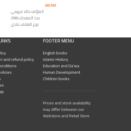
88
RM
لمؤلف:خالد فهمي
المؤلف:خالد فهمي
عدد الصفحات:336
عدد الصفحات:288
نوع الغلاف:عادي
نوع الغلاف:عادي
رقم الطبعة:الأولى
رقم الطبعة:الأولى
لجامعات & دار الوفاء
الناشر:دار المقاصد
LINKS
FOOTER MENU
licy
English books
n and refund policy
Islamic History
onditions
Education and Da’wa
olicies
Human Development
s
Children books
ws
ap
Prices and stock availability
may differ between our
Webstore and Retail Store