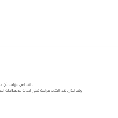
لقد آمن مؤلفه بأن علماء مصطلح الحديث أسهموا بما ابتكروه من اصطلاحات في تطوير اللسان العلمي العربي، وفي تطوير المعجمية المختصة وكل ذلك كان وفاء لخدمة السنة المشرفة .
وقد اعتنى هذا الكتاب بدراسة تطور العناية بمصطلحات ا