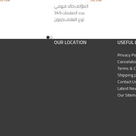
المؤلف:خالد فهمي
عدد الصفحات:349
نوع الغلاف:كرتون
رقم الطبعة:الأولى
الناشر:دار النشر للجامعات - دار الوفاء
OUR LOCATION
USEFUL 
Privacy Po
Cancelatio
Terms & C
Shipping p
Contact U
Latest Ne
Our Sitem