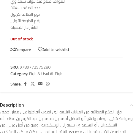
المؤلف:صلاح عبدالتواب سعداوي
عدد الصفحات:304
نوع الغلاف:كرتون
رقم الطبعة:الأولى
الناشر:دار الفضيلة
Out of stock
Compare
Add to wishlist
SKU:
9789772975280
Category:
Fiqh & Usul Al-Fiqh
Share:
Description
فإن الحكم العطائية من العبارات البليغة التي احتوت ألفاظها على معان جمة ،
ومواعظ شتی ، وصاحبها هو أبو الفضل أحمد بن محمد بن عبد الكريم بن عطاء الله
السكندراني أو السكندري، نسبة إلى الإسكندرية ، وهو من أصل عربي من
الجذاميين الذين وفدوا إلى مصر بعد الفتح الإسلامي ، و كان مالكي المذهب ،