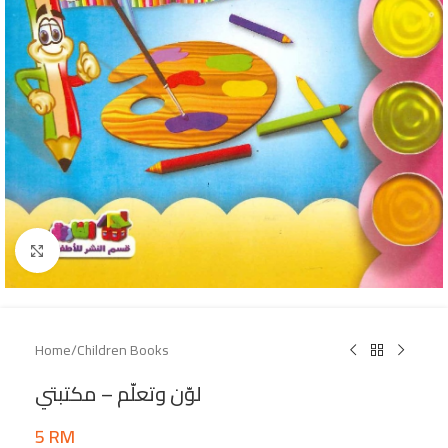
Click to enlarge
Home
/
Children Books
لوّن وتعلّم – مكتبتي
5
RM