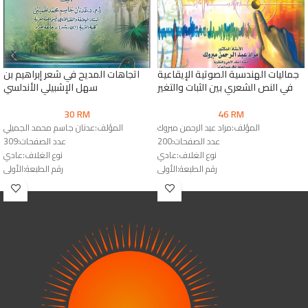
جماليات الهندسية الصوتية الإيقاعية
اتجاهات المديح في شعر إبراهيم بن
في النص الشعري بين الثبات والتغير
سهل الإشبيلي الأندلسي
30
RM
46
RM
المؤلف:مراد عبد الرحمن مبروك
المؤلف:عدنان جاسم محمد الجميلي
عدد الصفحات:200
عدد الصفحات:309
نوع الغلاف:عادي
نوع الغلاف:عادي
رقم الطبعة:الأولى
رقم الطبعة:الأولى
الناشر:دار النشر للجامعات
الناشر:دار العصماء