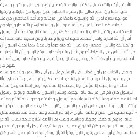
الله في آياته بالشدة على الكفار وبالرحمة فيما بينهم، وبين حال عبادتهم والغاية
منها، كما بين الحق تعالى حال فقراء الصحابة الذين خرجوا من ديارهم، وتركوا
أموالهم نصرة لدين الله ولرسوله طمعًا في مرضاته وما أعد للصادقين من علا
درجاته، كما تحدث القرآن عن قيامهم الليل واستغفارهم بالأسحار وإخراجهم
الصدقات. ثم ينتقل الكاتب (للصحابة و ذكرهم في السنة النبوية)، حيث أن الرسول
أخبر أن الله اختاره واختار أصحابه، منهم له وزيراً ونصيراً، ومن سبهم عليه لعنة الله
والملائكة والناس أجمعين ولا يقبل الله منه حرفاً ولا عدلاً، كما تحدث الرسول أن
من أثبت الناس على الصراط، أحبهم لأهل بيته وأصحابه، ويخبر الرسول أن الله إختار له
أصحابه ومنهم أربعة: أبا بكر وعمر وعثمان وعلياً، فجعلهم خير أصحابه وفى أصحابه
كلهم خير.
ويحكي الكاتب عن أول فدائي في الإسلام علي بن أبي طالب،عن ولادته ونشأته
في بيت رسول الله وحب الرسول الشديد له حيث كان يقول لعليّ «أنت منى وأنا
منك» و«لا يحبك إلا مؤمن، ولا يبغضك إلا منافق». وعن إسلامه وعن فدائه
للرسول حين نام في فراشه ليلة الهجرة، وتبشير الرسول له بالجنة، وتزويج الرسول
له بابنته فاطمة، ومشاركته بالغزوات مع الرسول، وخلافته وحدوث الفتنة ثم وفاته.
وانتقالاً إلى عبد الله بن عباس ابن عم الرسول، يتناول الكاتب دعاء الرسول له بقوله:
«اللهم فقهه فى الدين وعلمه التأويل»، إنه حبر الأمة، وحبه للعلم منذ صغره، يقبل
عليه، ويهتم به حفظًا وفهمًا ودراسة، ولقب بحبر الأمة لكثرة علمه بكتاب الله عز
وجل وسنة رسوله، وكان الفاروق عمر يحب ويستشيره في كل أموره ويقربه من
مجلسه، وكان أبو العباس يقوم الليل ويقرأ القرآن ويكثر البكاء خشية من الله، وكان