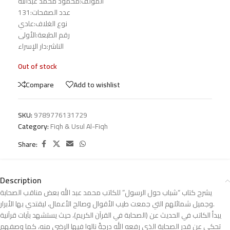
المؤلف:محمود محمد عبدالله
عدد الصفحات:131
نوع الغلاف:عادي
رقم الطبعة:الأولى
الناشر:دار الإسراء
Out of stock
Compare
Add to wishlist
SKU:
9789776131729
Category:
Fiqh & Usul Al-Fiqh
Share:
Description
يشرح كتاب “شباب حول الرسول” للكاتب محمد عبد الله بعض مناقب الصحابة
وجميل شمائلهم التي جمعت طيب الأقوال وصالح الأعمال، ليقتدي بها الأبرار.
يبدأ الكاتب في الحديث عن (الصحابة في القرآن الكريم)، حيث يستشهد بآيات قرآنية
تحكي عن قدر الصحابة الذي رفعه الله درجةً نالوا فيها الرضى منه، كما وصفهم