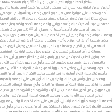
أكثر الصحابة رواية للحديث عن رسول الله ﷺ إذ بلغ مسنده «1660».
أما عن زيد بن الحارثة حب رسول الله، فيحكي الكاتب عن قصة أسره عندما كان مع
أمه وهجمت على قبيلتها معن، قبيلة بنو القين وأخذت زيداً أسيراً، ثم باعوه في
سوق عكاظ لرجل من قريش فأعطاه لعمته خديجة بن خويلد التي وهبته لزوجها
محمد بن عبد الله، حيث قبله وأعتقه وياتي والده وعمه لأخذه ولكنه يختار محمد
بن عبد الله فهو يراه اباً وعماً فلما رأى رسول الله ﷺ ذلك فرح فرحًا شديدًا،
ودمعت عيناه، وأخذ زيدًا وخرج إلى حجر الكعبة حيث قريش مجتمعه، ونادى: «يا من
حضر، اشهدوا أن زيدًا ابني يرثني وأرثه»، ويكفى زيد فخرًا أن شرفه الله تعالى بذكر
اسمه في القرآن الكريم، وعندما دارت الحرب بين المسلمين وجيش الروم، قاتل
ببسالة غير آبه لعددهم فطعنوه في ظهره وظل حاملاً الراية حتى استشهد.
كما يتناول الكاتب الحديث عن عمار بن ياسر، والشهيد الطائر جعفر بن أبي طالب،
والحسين بن علي شبيه جده وشهيد الكربلاء، وأول من جهر بالقرآن عبد الله بن
مسعود، وسعد بن أبي وقاص صاحب رؤيا القمر، وعاشق الجهاد عبد الله بن عمر،
وأصغر قائد حمل اللواء أسامة بن زيد، الشهيد صاحب التكبيرتين عبد الله بن الزبير،
ومعاذ بن جبل،وأنس بن مالك، والبراء بن مالك، أول من صلي الجمعة بالمدينة
أسعد بن زرارة، سيد فتيان الجنة أبو سفيان بن الحارث، وأول فرسان الإسلام المقداد
بن عمرو،أول من أظهر إسلامه خباب بن الأرت، والشهيد أخو الشهيد خالد بن سعيد،
العالم العامل عبد الله بن عمرو، وصاحب الصوت الجميل أسيد بن خضر، والذي
أطعمه الله وسقاه أبو أمامة الباهـلي، أول من صلى تجاه الكعبة، الـبراء بن معـرور،
وخطيب الأنصار ثابت بن قـيس، وظليل الملائكة عبد الله بن عمرو بن حرام، وأول من
دفن بالبقيع عثمان بن مظعون، وعبد الله بن حذافة، صاحب الجود والكرم قيس بن