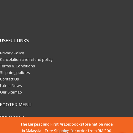
USEFUL LINKS
Privacy Policy
Cancelation and refund policy
Terms & Conditions
Shipping policies
Contact Us
Latest News
Our Sitemap
FOOTER MENU
English books
Islamic History
The Largest and First Arabic bookstore nation wide
Education and Da’wa
in Malaysia - Free Shipping for order from RM 300