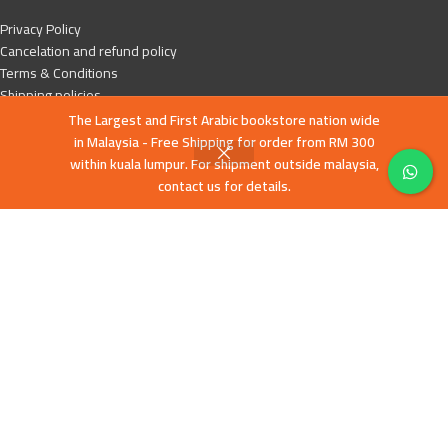
Privacy Policy
Cancelation and refund policy
Terms & Conditions
Shipping policies
Contact Us
The Largest and First Arabic bookstore nation wide
Latest News
in Malaysia - Free Shipping for order from RM 300
Our Sitemap
within kuala lumpur. For shipment outside malaysia,
contact us for details.
FOOTER MENU
English books
Islamic History
Education and Da’wa
Human Development
Children books
Prices and stock availability may differ between our Webstore and Retail
Store