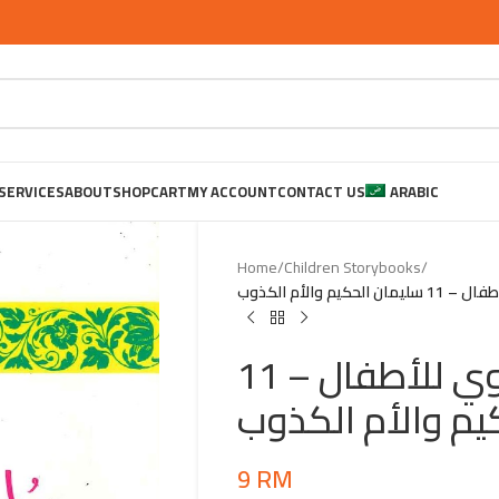
SERVICES
ABOUT
SHOP
CART
MY ACCOUNT
CONTACT US
ARABIC
Home
/
Children Storybooks
/
م والأم الكذوب
سلسلة القصص النبوي للأطفال – 11
يم والأم الكذوب
9
RM