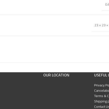
0.
23 × 23 ×
OUR LOCATION
USEFUL 
Privacy Po
Cancelatio
Terms & C
Shipping p
Contact U