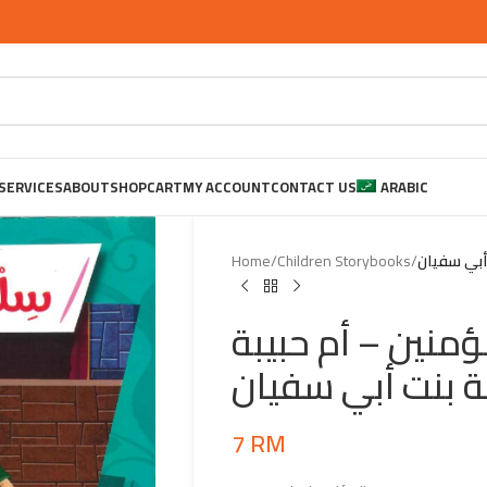
SERVICES
ABOUT
SHOP
CART
MY ACCOUNT
CONTACT US
ARABIC
Home
/
Children Storybooks
/
 أبي سفيان
منين – أم حبيبة
ة بنت أبي سفيان
7
RM