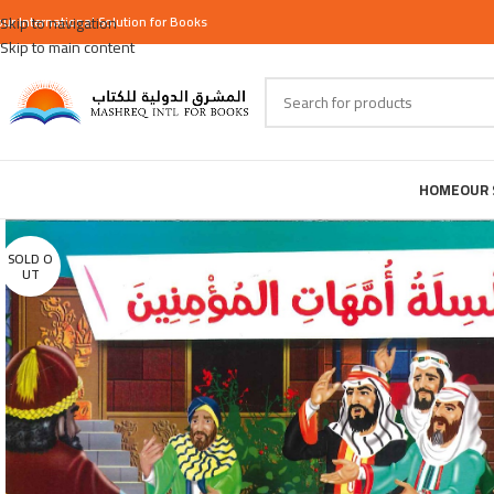
our
Skip to navigation
International
Solution for Books
Skip to main content
HOME
OUR 
SOLD O
UT