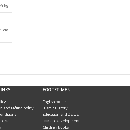
64 kg
 1 cm
LINKS
FOOTER MENU
licy
English books
n and refund policy
Islamic History
onditions
Education and Da’wa
olicies
Human Development
s
Children books