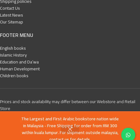
Shipping policies
Contact Us
Latest News
Our Sitemap
FOOTER MENU
English books
Islamic History
Education and Da’wa
Human Development
Children books
Prices and stock availability may differ between our Webstore and Retail
Store
The Largest and First Arabic bookstore nation wide
Mashreq Books
All Copyright Reserved 2019 CREATED BY
-Tawarly Ltd
. PREMIUM E-
in Malaysia - Free Shipping for order from RM 300
COMMERCE SOLUTIONS.
within kuala lumpur. For shipment outside malaysia,
contact us for details.