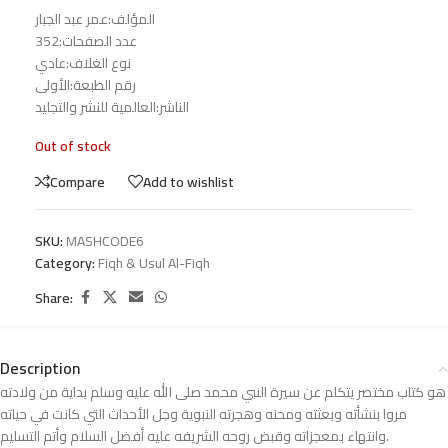
المؤلف:عمر عبد الجبار
عدد الصفحات:352
نوع الغلاف:عادي
رقم الطبعة:الأولى
الناشر:العالمية للنشر والتجليد
Out of stock
Compare
Add to wishlist
SKU:
MASHCODE6
Category:
Fiqh & Usul Al-Fiqh
Share:
Description
هو كتاب مختصر يتكلم عن سيرة النبي محمد صلى الله عليه وسلم بداية من ولادته
مروا بنشأته وبعثته ومحنه وهجرته النبوية وجل الأحداث التي كانت في حياته
وانتهاء بمعجزاته وقبض روحه الشريفه عليه أفضل السلام وأتم التسليم.