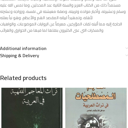
ﻣﺴﺘﻤﺪاً ذﻟﻚ ﻣﻦ اﻟﻜﺘﺎب اﻟﻌﺰﻳﺰ واﻟﺴﻨﺔ اﻟﺜﺎﻧﯿﺔ ﻋﻨﺪ اﻟﻤﺤﺪﺛﯿﻦ، وﻣﺎ ﺗﻤﺲ ﷲ ﻋﻠﯿﻪ
وﺳﻠﻢ وﻋﺸﯿﺮﺗﻪ، وأﺧﺒﺎر ﻣﻮﻟﺪه وﺗﺮﺑﯿﺘﻪ، وﺻﻔﺔ ﻣﻌﯿﺸﺘﻪ ﻓﻲ ﻧﻔﺴﻪ، وزواﺟﻪ وﻋﺸﺮﺗﻪ
ﻷھﻠﻪ، وﺗﻤﮫﯿﺪاً ﻟﺒﯿﺎﻧﻪ اﻟﻤﻘﺼﺪ اﻟﮫﻢ واﻷﻋﻈﻢ، وھﻮ ﻧﺒﺄ ﺑﻌﺜﺘﻪ
اﻟﺤﺎﺟﺔ إﻟﯿﻪ ﻣﻤﺎ أﺛﺒﺘﻪ ﺛﻘﺎت اﻟﻤﺆرﺧﯿﻦ، ﻣﻌﺮﺿﺎً ﻋﻦ اﻟﺮواﻳﺎت اﻟﻤﻮﺿﻮﻋﺎت، واﻟﻮاھﯿﺎت
واﻟﻤﻨﻜﺮات اﻟﺘﻲ ﻋﻨﻰ اﻟﻜﺜﯿﺮون ﺑﻨﻘﻠﮫﺎ ﻟﻤﺎ ﻓﯿﮫﺎ ﻣﻦ اﻟﺨﻮارق واﻟﻐﺮاﺋﺐ
Additional information
Shipping & Delivery
Related products