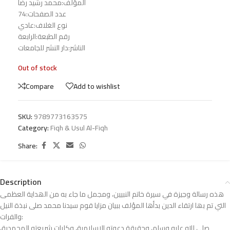
المؤلف:محمد رشيد رضا
عدد الصفحات:74
نوع الغلاف:عادي
رقم الطبعة:الرابعة
الناشر:دار النشر للجامعات
Out of stock
Compare
Add to wishlist
SKU:
9789773163575
Category:
Fiqh & Usul Al-Fiqh
Share:
Description
ھﺬه رﺳﺎﻟﺔ وﺟﯿﺰة ﻓﻲ ﺳﯿﺮة ﺧﺎﺗﻢ اﻟﻨﺒﯿﯿﻦ، وﻣﺠﻤﻞ ﻣﺎ ﺟﺎء ﺑﻪ ﻣﻦ اﻟﮫﺪاﻳﺔ اﻟﻌﻈﻤﻰ
اﻟﺘﻲ ﺗﻢ ﺑﮫﺎ ارﺗﻘﺎء اﻟﺪﻳﻦ ﺑﺪأھﺎ اﻟﻤﺆﻟﻒ ﺑﺒﯿﺎن ﻣﺰاﻳﺎ ﻗﻮم ﺳﯿﺪﻧﺎ ﻣﺤﻤﺪ ﺻﻠﻰ ﻧﺒﺬة اﻟﻨﯿﻞ
واﻟﻔﺮات:
ﺻﻠﻰ ﷲ ﻋﻠﯿﻪ وﺳﻠﻢ، وﺣﻘﯿﻘﺔ دﻋﻮﺗﻪ اﻹﺳﻼﻣﯿﺔ، وﻛﻠﯿﺎت ﺷﺮﻳﻌﺘﻪ اﻟﻤﺤﻤﺪﻳﺔ،