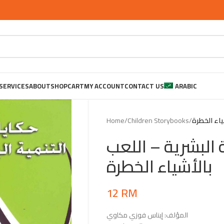
SERVICES
ABOUT
SHOP
CART
MY ACCOUNT
CONTACT US
ARABIC
Home
/
Children Storybooks
/
ياء الخطرة
 البشرية – اللعب
بالأشياء الخطرة
12
RM
المؤلف: إيناس فوزي مكاوي