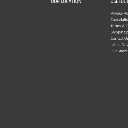
OUR LOCATION
USEFUL 
Privacy Po
Cancelatio
Terms & C
Shipping p
Contact U
Latest Ne
Our Sitem