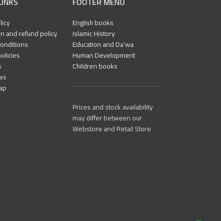
LINKS
FOOTER MENU
licy
English books
n and refund policy
Islamic History
onditions
Education and Da’wa
olicies
Human Development
s
Children books
ws
ap
Prices and stock availability
may differ between our
Webstore and Retail Store