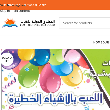
our
Skip to navigation
International
Solution for Books
Skip to main content
HOME
OUR 
SOLD O
UT