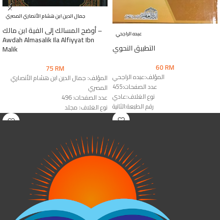
جمال الدين ابن هشام الأنصاري المصري
أوضح المسالك إلى الفية ابن مالك –
عبده الراجحي
Awdah Almasalik Ila Alfiyyat Ibn
التطبيق النحوي
Malik
60
RM
75
RM
المؤلف:عبده الراجحي
المؤلف: جمال الدين ابن هشام الأنصاري
عدد الصفحات:455
المصري
نوع الغلاف:عادي
عدد الصفحات: 496
رقم الطبعة:الثانية
نوع الغلاف: مجلد
الناشر:دار العالمية
رقم الطبعة: الأولى
الناشر: العالمية للنشر والتجليد