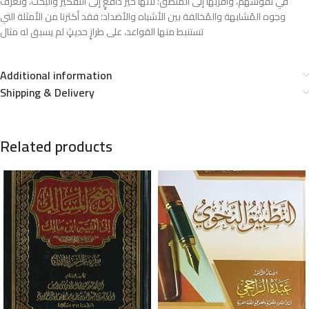
في نفوسهم، وأقربها إلى المنطق؛ لأنها خيرُ دافعٍ إلى التفكير والبحث، وتعرّف
وجوه المُشابهة والمُخالفة بين الأشباه والأضداد؛ فقد أكثرنا من الأمثلة التي
تستنبط منها القواعد، على طرازٍ حديثٍ لم يسبق له مثال
Additional information
Shipping & Delivery
Related products