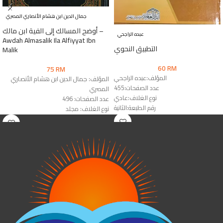
جمال الدين ابن هشام الأنصاري المصري
أوضح المسالك إلى الفية ابن مالك –
عبده الراجحي
Awdah Almasalik Ila Alfiyyat Ibn
التطبيق النحوي
Malik
60
RM
75
RM
المؤلف:عبده الراجحي
المؤلف: جمال الدين ابن هشام الأنصاري
عدد الصفحات:455
المصري
نوع الغلاف:عادي
عدد الصفحات: 496
رقم الطبعة:الثانية
نوع الغلاف: مجلد
الناشر:دار العالمية
رقم الطبعة: الأولى
الناشر: العالمية للنشر والتجليد