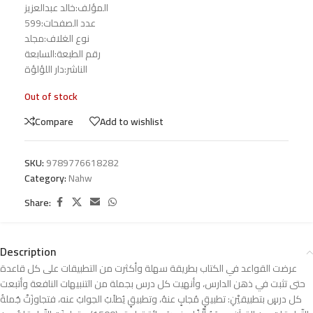
المؤلف:خالد عبدالعزيز
عدد الصفحات:599
نوع الغلاف:مجلد
رقم الطبعة:السابعة
الناشر:دار اللؤلؤة
Out of stock
Compare
Add to wishlist
SKU:
9789776618282
Category:
Nahw
Share:
Description
عرضت القواعد في الكتاب بطريقة سهلة وأكثرت من التطبيقات على كل قاعدة
حتى تثبت في ذهن الدارس، وأنهيت كل درس بجملة من التنبيهات النافعة وأتبعت
كل درسٍ بتطبيقيْنِ: تطبيقٍ مُجابٍ عنهُ، وتطبيقٍ يُطلَبُ الجوابُ عنه، فتجاوزَتْ جُملةُ