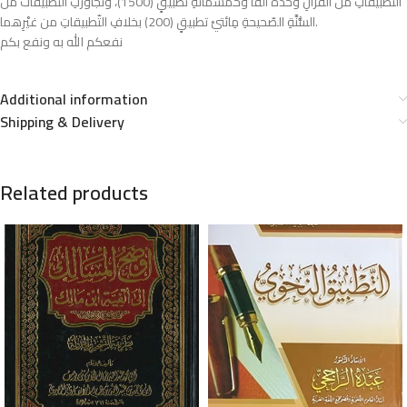
التّطبيقاتِ من القرآنِ وحدَهُ ألْفًا وخمسَمائةِ تطبيقٍ (1500)، وتجاوزَتِ التّطبيقاتُ من
السُّنَّةِ الصّحيحةِ مِائتيْ تطبيقٍ (200) بخلافِ التّطبيقاتِ من غيْرِهما.
نفعكم الله به ونفع بكم
Additional information
Shipping & Delivery
Related products