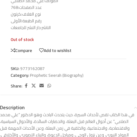
المؤلف:علي محمد الصلابي
عدد الصفحات:768
نوع الغلاف:كرتون
رقم الطبعة:الأولى
الناشر:دار النشر للجامعات
Out of stock
Compare
Add to wishlist
SKU:
9773162087
Category:
Prophetic Seerah (Biography)
Share:
Description
في هذا الكتاب تقص لأحداث السيرة، حيث يتحدث الباحث وهو الدكتور “علي محمد
الصلابي” عن أحوال العالم قبل البعثة، والحضارات السائدة، والأحوال السياسية،
والاقتصادية، والاجتماعية، والخلقية في زمن البعثة، وعن الأحداث المهمة قبل
المولد النبوي، وعن نزول الوحي، ومراحل الدعوة، والبناء التصوري، والأخلاقي،