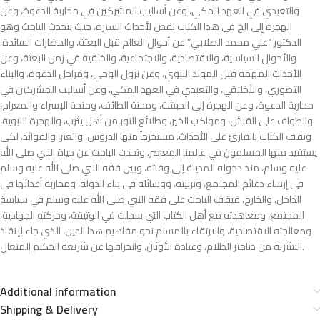
والتعبدي في العهد المكي، وعن أساليب المشركين في محاربة الدعوة، وعن
الهجرة إلى الح في هذا الكتاب تقص لأحداث السيرة، حيث يتحدث الباحث وهو
الدكتور “علي محمد الصلابي” عن أحوال العالم قبل البعثة، والحضارات السائدة،
والأحوال السياسية، والاقتصادية، والاجتماعية، والخلقية في زمن البعثة، وعن
الأحداث المهمة قبل المولد النبوي، وعن نزول الوحي، ومراحل الدعوة، والبناء
التصوري، والأخلاقي، والتعبدي في العهد المكي، وعن أساليب المشركين في
محاربة الدعوة، وعن الهجرة إلى الحبشة، ومحنة الطائف، ومنحة الإسراء والمعراج،
والطواف على القبائل، ومواكب الخير، وطلائع النور من أهل يثرب، والهجرة النبوية،
ويقف الكتاب بالقارئ على الأحداث، مستخرجاً منها الدروس، والعبر، والفوائد، لكي
يستفيد منها المسلمون في عالمنا المعاصر. وتحدث الباحث عن حياة النبي صلى الله
عليه وسلم، منذ دخوله المدينة إلى وفاته، وبين فقه النبي صلى الله عليه وسلم
في إرساء دعائم المجتمع، وتربيته، ووسائله في بناء الدولة، ومحاربة أعدائها في
الداخل، والخارج، فيقف الباحث على فقه النبي صلى الله عليه وسلم في سياسة
المجتمع، ومعاهدته مع أهل الكتاب التي سجلت في الوثيقة، وحركته الجهادية،
ومعالجته الاقتصادية، والارتقاء بالمسلم نحو مفاهيم هذا الدين، الذي جاء لإنقاذ
البشرية من دياجير الظلام، وعبادة الأوثان، وانحرافها عن شريعة الحكيم المتعال.
Additional information
Shipping & Delivery