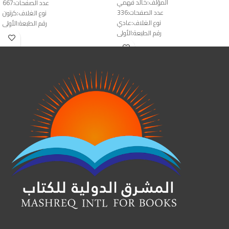
المؤلف:خالد فهمي
عدد الصفحات:667
عدد الصفحات:336
نوع الغلاف:كرتون
نوع الغلاف:عادي
رقم الطبعة:الأولى
رقم الطبعة:الأولى
الناشر:دار المقاصد
الناشر:دار النشر للجامعات & دار الوفاء