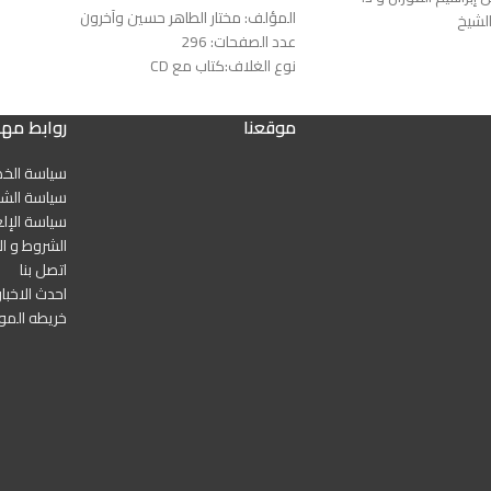
المؤلف: مختار الطاهر حسين وآخرون
لشيخ
عدد الصفحات: 296
نوع الغلاف:كتاب مع CD
رقم الطبعة:الأولى
الناشر: العربية للجميع
موقعنا
روابط مه
سياسة الخ
سياسة الشح
سياسة الإلغ
الشروط و ال
اتصل بنا
احدث الاخبار
خريطه المو