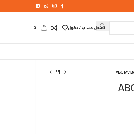
تسجل حساب / دخول
0
ABC My B
ABC