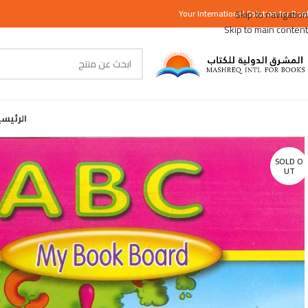
Your
International
Skip to navigation
Solution for Boo
Skip to main content
الرئيس
SOLD O
UT