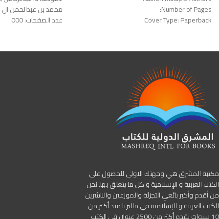
Number of Pages: -
محمد بن عبدالحمن ال ا
Cover Type: Paperback
عدد
الصفحات: 000
Edition: First
نوع
الغلاف:
عادي
Publisher: Hartford IIK Press & Mashreq
رقم
الطبعة:
الاولي
International for Books
الناشر: العربية للجميع
مكتبة المشرق هي وجهتك الاولى للحصول على
الكتب العربية و الإسلامية و كل ما يتعلق بها. نحن
من أقدم وأكبر بائعي التجزئة والموزعين والناشرين
للكتب العربية و الإسلامية في ماليزيا منذ أكثر من
10 سنوات نقدم أكثر من 2500 عنوان في الكتب