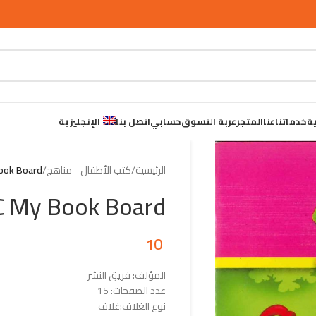
ية
خدماتنا
عنا
المتجر
عربة التسوق
حسابي
اتصل بنا
الإنجليزية
الرئيسية
/
كتب الأطفال - مناهج
/
ook Board
 My Book Board
10
المؤلف: فريق النشر
عدد الصفحات: 15
نوع الغلاف:غلاف