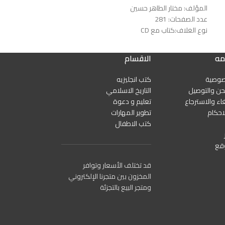
المؤلف: مختار الطاهر حسين
عدد الصفحات: 281
نوع الغلاف:كتاب مع CD
رقم الطبعة:الأولى
الناشر: العربية للجميع
مه
الاقسام
صوصية
كتب انجليزيه
ن والتوصيل
التاريخ الاسلامي
اء والاسترجاع
تعليم و دعوة
احكام
تطوير المهارات
كتب الاطفال
قع
قد تختلف الأسعار وتوافر
المخزون بين متجرنا الإلكتروني
ومتجر البيع بالتجزئة