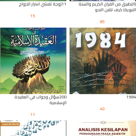
(التطبيق من القران الكريم والسنة
11زوجة تفشي اسرار الازواج
النبوية) كيف تتقن النحو
15
85
1984
200سؤال وجواب في العقيدة
الإسلامية
40
11