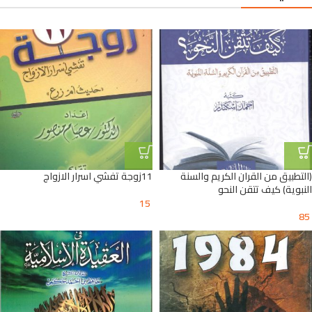
(التطبيق من القران الكريم والسنة
11زوجة تفشي اسرار الازواج
النبوية) كيف تتقن النحو
15
85