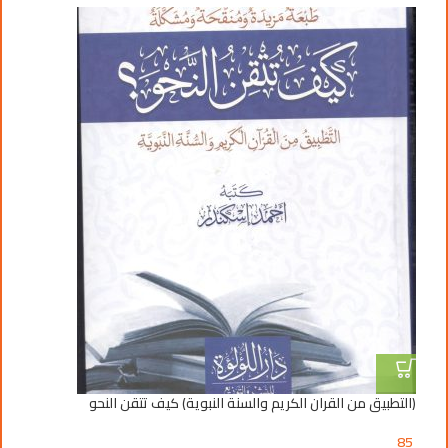
(التطبيق من القران الكريم والسنة النبوية) كيف تتقن النحو
11زوجة تفشي اسرار ا
15
85