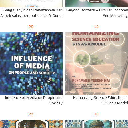
Gangguan Jin dan Rawatannya Dari
Beyond Borders – Circular Economy
Aspek sains, perubatan dan Al Quran
And Marketing
28
40
Influence of Media on People and
Humanizing Science Education –
Society
STS as a Model
20
20