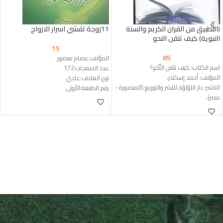
(التطبيق من القران الكريم والسنة
11زوجة تفشي اسرار الازواج
النبوية) كيف تتقن النحو
15
85
المؤلف:عصام منصور
اسم الكتاب: كيف تتقن النَّحْو؟
عدد الصفحات:172
المؤلف: أحمد إسكندر.
نوع الغلاف:عادي
الناشر: دار اللؤلؤة للنشر والتوزيع (المنصورة -
رقم الطبعة:الأولى
مصر).
الناشر:دار الشروق
رقم الطبعة: الطبعة التاسعة عشرة (2024
م - 1445 هـ).
نوع الغلاف: غلاف ورقي عادي
(Paperback).
رقم الإيداع: 4153 / 2022 م.
عدد الصفحات: 552