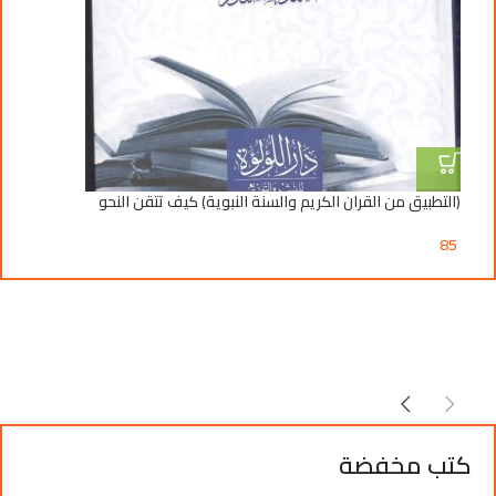
(التطبيق من القران الكريم والسنة النبوية) كيف تتقن النحو
11زوجة تفشي اسرار ا
15
85
كتب مخفضة