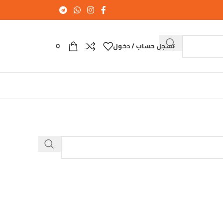
تسجل حساب / دخول
0