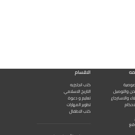
مه
الاقسام
صوصية
كتب انجليزيه
ن والتوصيل
التاريخ الاسلامي
اء والاسترجاع
تعليم و دعوة
احكام
تطوير المهارات
كتب الاطفال
قع