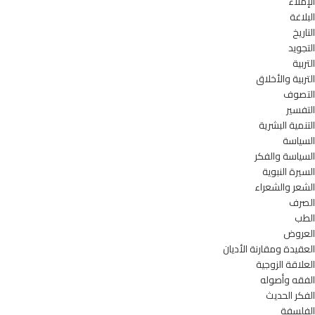
الإملاء
البلاغة
التاريخ
التجويد
التربية
التربية والأخلاق
التصوف
التفسير
التنمية البشرية
السياسة
السياسة والفكر
السيرة النبوية
الشعر والشعراء
الصرف
الطب
العروض
العقيدة ومقارنة الأديان
العلاقة الزوجية
الفقه وأصوله
الفكر الحديث
الفلسفة