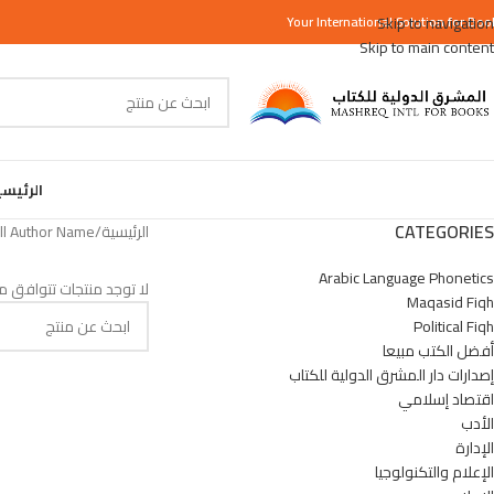
Your
International
Skip to navigation
Solution for Boo
Skip to main content
الرئيس
CATEGORIES
الرئيسية
/
Author Name المنتج
Arabic Language Phonetics
لا توجد منتجات تتوافق مع
Maqasid Fiqh
Political Fiqh
أفضل الكتب مبيعا
إصدارات دار المشرق الدولية للكتاب
اقتصاد إسلامي
الأدب
الإدارة
الإعلام والتكنولوجيا