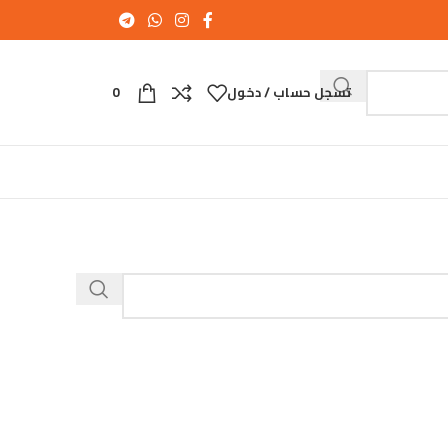
تسجل حساب / دخول
0