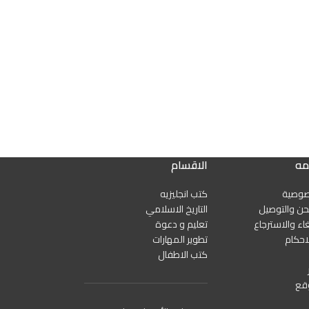
مه
الاقسام
صوصية
كتب انجليزيه
ن والتوصيل
التاريخ الاسلامي
اء والاسترجاع
تعليم و دعوة
احكام
تطوير المهارات
كتب الاطفال
قع