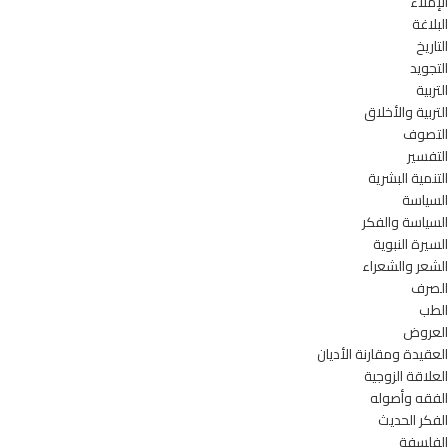
الإملاء
البلاغة
التاريخ
التجويد
التربية
التربية والأخلاق
التصوف
التفسير
التنمية البشرية
السياسة
السياسة والفكر
السيرة النبوية
الشعر والشعراء
الصرف
الطب
العروض
العقيدة ومقارنة الأديان
العلاقة الزوجية
الفقه وأصوله
الفكر الحديث
الفلسفة