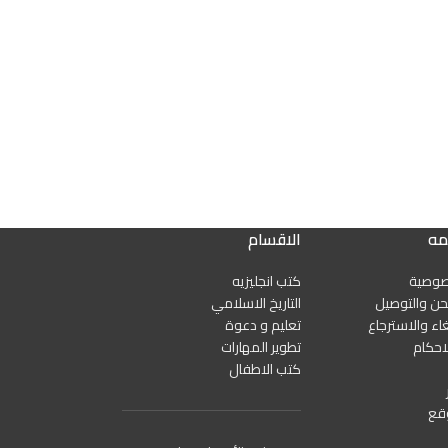
مه
الاقسام
صوصية
كتب انجليزيه
ن والتوصيل
التاريخ الاسلامي
اء والاسترجاع
تعليم و دعوة
احكام
تطوير المهارات
كتب الاطفال
قع