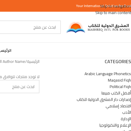
Your
International
Skip to navigation
Solution for Boo
Skip to main content
الرئيس
CATEGORIES
الرئيسية
/
Author Name المنتج
Arabic Language Phonetics
لا توجد منتجات تتوافق مع
Maqasid Fiqh
Political Fiqh
أفضل الكتب مبيعا
إصدارات دار المشرق الدولية للكتاب
اقتصاد إسلامي
الأدب
الإدارة
الإعلام والتكنولوجيا