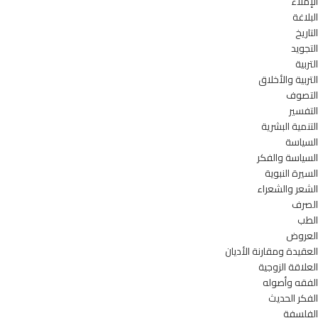
الإملاء
البلاغة
التاريخ
التجويد
التربية
التربية والأخلاق
التصوف
التفسير
التنمية البشرية
السياسة
السياسة والفكر
السيرة النبوية
الشعر والشعراء
الصرف
الطب
العروض
العقيدة ومقارنة الأديان
العلاقة الزوجية
الفقه وأصوله
الفكر الحديث
الفلسفة