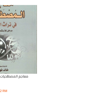
معاجم المصطلحيات ف
62
RM