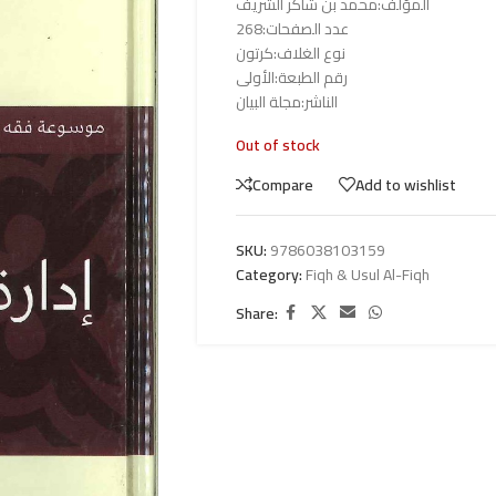
المؤلف:محمد بن شاكر الشريف
عدد الصفحات:268
نوع الغلاف:كرتون
رقم الطبعة:الأولى
الناشر:مجلة البيان
Out of stock
Compare
Add to wishlist
SKU:
9786038103159
Category:
Fiqh & Usul Al-Fiqh
Share: