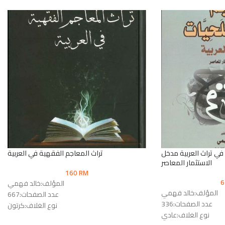
ي تراث العربية مدخل
تراث المعاجم الفقهية في العربية
الاستثمار المعاصر
160
RM
المؤلف:خالد فهمي
المؤلف:خالد فهمي
عدد الصفحات:667
عدد الصفحات:336
نوع الغلاف:كرتون
نوع الغلاف:عادي
رقم الطبعة:الأولى