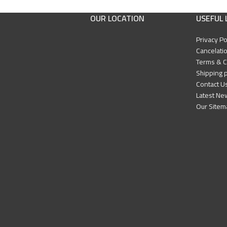
الناشر:دار الن
OUR LOCATION
USEFUL 
Privacy Po
Cancelatio
Terms & C
Shipping p
Contact U
Latest Ne
Our Sitem