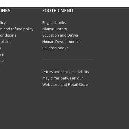
LINKS
FOOTER MENU
licy
English books
n and refund policy
Islamic History
onditions
Education and Da’wa
olicies
Human Development
s
Children books
ws
ap
Prices and stock availability
may differ between our
Webstore and Retail Store