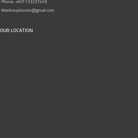
Phone: +601133237459
Mashreq4books@gmail.com
OUR LOCATION