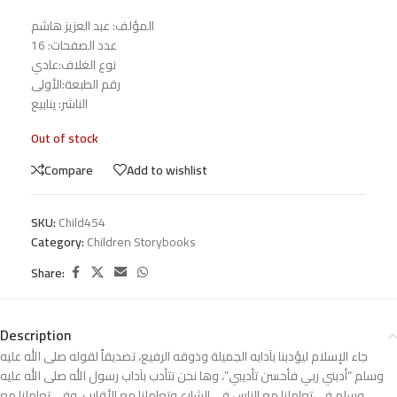
المؤلف: عبد العزيز هاشم
عدد الصفحات: 16
نوع الغلاف:عادي
رقم الطبعة:الأولى
الناشر: ينابيع
Out of stock
Compare
Add to wishlist
SKU:
Child454
Category:
Children Storybooks
Share:
Description
جاء الإسلام ليؤدبنا بآدابه الجميلة وذوقه الرفيع، تصديقاً لقوله صلى الله عليه
وسلم “أدبني ربي فأحسن تأديبي”، وها نحن نتأدب بآداب رسول الله صلى الله عليه
وسلم في تعاملنا مع الناس في الشارع وتعاملنا مع الأقارب، وفي تعاملنا مع