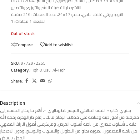
تأليف: احمد مصطفي قاسم الطهطاوي تاريخ النشر: 01/01/2004
الناشر: دار الفضيلة للنشر والتوزيع والتصدير
النوع: ورقي غلاف عادي، حجم: 17×24، عدد الصفحات: 216 صفحة
الطبعة: 1 مجلدات: 1
Out of stock
Compare
Add to wishlist
SKU:
9772972255
Category:
Fiqh & Usul Al-Fiqh
Share:
Description
يحتوي كتاب « الفقه المالكي الميسر للطهطاوي »، أهم ما يحتاج المسلم إلى
معرفته من أمور دينه وعبادته على مذهب الإمام مالك ـ إمام دار الهجرة رحمة الله
عليه ـ، بأسلوب عصري من ناحية أسلوب العرض، ومرتكزعلى أصول التراث الفقهي
من ناحية المضمون، بصورة تخلو من التطويل والاسهاب والتوسع، ودون الاختصار
المخل بالغرض.