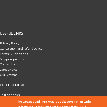
USEFUL LINKS
Privacy Policy
Cancelation and refund policy
Terms & Conditions
Shipping policies
Contact Us
Latest News
Our Sitemap
FOOTER MENU
English books
Islamic History
The Largest and First Arabic bookstore nation wide
Education and Da’wa
in Malaysia - Free Shipping for order from RM 300