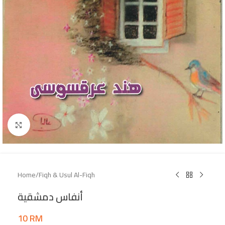
Click to enlarge
Home
/
Fiqh & Usul Al-Fiqh
أنفاس دمشقية
10
RM