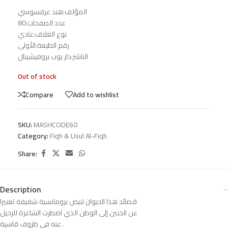
المؤلف:هند عرقسوسي
عدد الصفحات:80
نوع الغلاف:عادي
رقم الطبعة:الأولى
الناشر:دار بوب بروفيشينال
Out of stock
Compare
Add to wishlist
SKU:
MASHCODE60
Category:
Fiqh & Usul Al-Fiqh
Share:
Description
قصائد هذا الديوان تنبض برومانسية شفيفة تعبيرا
عن الحنين إلى الوطن الذي اضطرت الشاعرة للرحيل
عنه في ظروف قاسية .