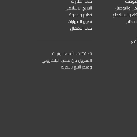
صوصية
كتب انجليزيه
ن والتوصيل
التاريخ الاسلامي
اء والاسترجاع
تعليم و دعوة
احكام
تطوير المهارات
كتب الاطفال
قع
قد تختلف الأسعار وتوافر
المخزون بين متجرنا الإلكتروني
ومتجر البيع بالتجزئة