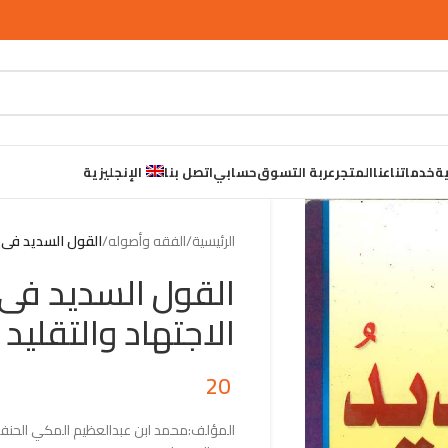
ية
خدماتنا
عنا
المتجر
عربة التسوق
حسابي
اتصل بنا
الإنجليزية
الرئيسية
/
الفقه وأصوله
/
القول السديد فى 
القول السديد ف
الاجتهاد والتقليد
20
المؤلف:محمد ابن عبدالعظيم المكي الحنف