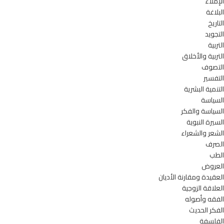
الإملاء
البلاغة
التاريخ
التجويد
التربية
التربية والأخلاق
التصوف
التفسير
التنمية البشرية
السياسة
السياسة والفكر
السيرة النبوية
الشعر والشعراء
الصرف
الطب
العروض
العقيدة ومقارنة الأديان
العلاقة الزوجية
الفقه وأصوله
الفكر الحديث
الفلسفة