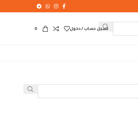
تسجل حساب / دخول
0