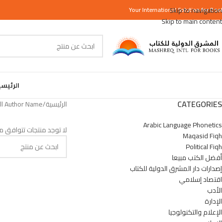
Your
International
Skip to navigation
Solution for Boo
Skip to main content
الرئيس
CATEGORIES
الرئيسية
/
Author Name المنتج
Arabic Language Phonetics
لا توجد منتجات تتوافق مع
Maqasid Fiqh
Political Fiqh
أفضل الكتب مبيعا
إصدارات دار المشرق الدولية للكتاب
اقتصاد إسلامي
الأدب
الإدارة
الإعلام والتكنولوجيا