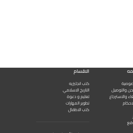
مه
الاقسام
صوصية
كتب انجليزيه
ن والتوصيل
التاريخ الاسلامي
اء والاسترجاع
تعليم و دعوة
احكام
تطوير المهارات
كتب الاطفال
قع